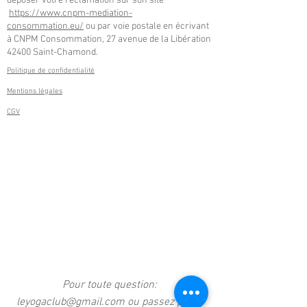
déposer votre réclamation sur son site
https://www.cnpm-mediation-
consommation.eu/
ou par voie postale en écrivant
à CNPM Consommation, 27 avenue de la Libération
42400 Saint-Chamond.
Politique de confidentialité
Mentions légales
CGV
Pour toute question:
leyogaclub@gmail.com
ou
passez par le