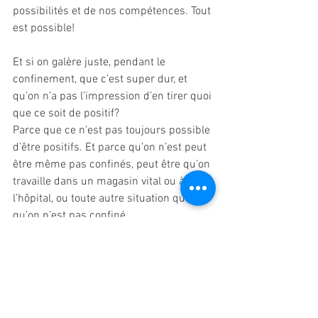
possibilités et de nos compétences. Tout 
est possible!
Et si on galère juste, pendant le 
confinement, que c’est super dur, et 
qu’on n’a pas l’impression d’en tirer quoi 
que ce soit de positif?
Parce que ce n’est pas toujours possible 
d’être positifs. Et parce qu’on n’est peut 
être même pas confinés, peut être qu’on 
travaille dans un magasin vital ou à 
l’hôpital, ou toute autre situation qui fait 
qu’on n’est pas confiné.
Ou peut-être qu’on est seul chez soi et 
qu’on galère, ou que c’est trop dur avec 
les enfants…
Et bien dans ce cas, dans quelle mesure 
peut-on se trouver une petite soupape, 